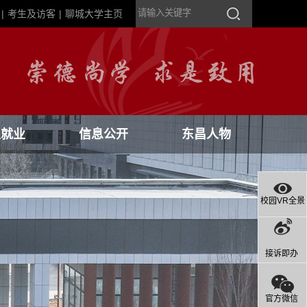
|
考生及访客
|
聊城大学主页
生就业
信息公开
东昌人物
校园VR全景
接诉即办
官方微信